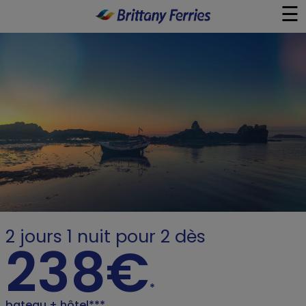
☰
×
Ferry
Aller-retour Journée
Guides de Voyage
À Bord
Liens Utiles
2 jours 1 nuit pour 2 dès
238€
*
bateau + hôtel***