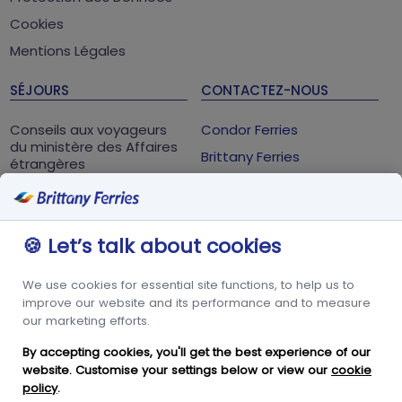
Cookies
Mentions Légales
SÉJOURS
CONTACTEZ-NOUS
Conseils aux voyageurs
Condor Ferries
du ministère des Affaires
Brittany Ferries
étrangères
Saint-Malo Cedex
Parc Atalante, 2 allée des
Métis
🍪 Let’s talk about cookies
Guernsey
35435
We use cookies for essential site functions, to help us to
improve our website and its performance and to measure
+33 02 99 40 78 10
our marketing efforts.
By accepting cookies, you'll get the best experience of our
RÉSEAUX SOCIAUX
website. Customise your settings below or view our
cookie
policy
.