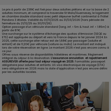
Le prix à partir de 238€ est fixé pour deux adultes piétons et sur la base de 2
adultes minimum, et comprend la traversée St Malo/Guernesey, le logement
en chambre double standard avec petit déjeuner buffet continental à l'hôtel
Pandora 3 étoiles. Validité du 01/11/2025 au 31/03/2026 (hors période de
fermeture du 21/12/25 au 30/01/26).
Option passage d’un véhicule standard (long. inf. < 5m & haut. inf. < 1.85m) à
partir de 87€.
Une surcharge sur le système d'échange des quotas d'émission (SEQE ou
ETS) est appliquée au départ et vers la France depuis le 1er janvier 2024. En
2025, cette surcharge aller retour est de 1,68€ par passager (adulte et
enfant) et de 11,20€ par véhicule (voiture ou moto). Le montant est indiqué
lors de votre réservation en ligne. Le montant 2026 n'est pas encore connu à
ce jour.
Offres sous réserve de disponibilités hôtelières et maritimes. Règlement
intégral du séjour à la réservation.
L'assurance annulation et rapatriement
ASSUREVER offerte pour tout séjour voyagé en 2025
. Formalités: passeport
obligatoire pour adultes et enfants. Un visa électronique de voyage (ETA)
sera obligatoire en 2026 mais la date d'application n'est pas encore défini
par les autorités locales.