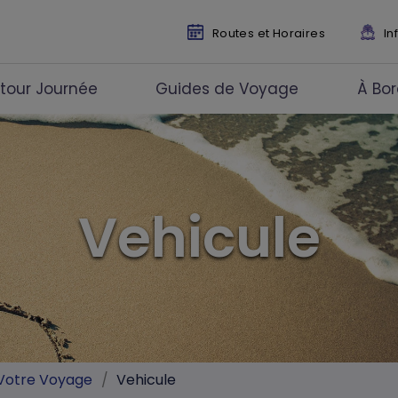
Routes et Horaires
In
etour Journée
Guides de Voyage
À Bo
Vehicule
Votre Voyage
/
Vehicule