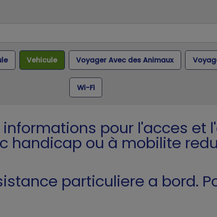
ule
Vehicule
Voyager Avec des Animaux
Voyage
Wi-Fi
 informations pour l'acces et 
c handicap ou à mobilite redu
sistance particuliere a bord.