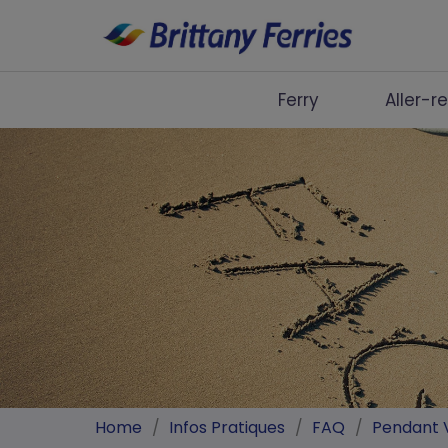
Ferry
Aller-r
Ferry
Aller-retour Journée
Guides de Voyage
À Bord
Liens Utiles
Home
/
Infos Pratiques
/
FAQ
/
Pendant 