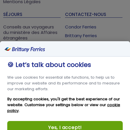
Mentions Légales
SÉJOURS
CONTACTEZ-NOUS
Conseils aux voyageurs
Condor Ferries
du ministère des Affaires
Brittany Ferries
étrangères
Saint-Malo Cedex
Parc Atalante, 2 allée des
Métis
🍪 Let’s talk about cookies
Guernsey
35435
We use cookies for essential site functions, to help us to
improve our website and its performance and to measure
+33 02 99 40 78 10
our marketing efforts.
By accepting cookies, you'll get the best experience of our
RÉSEAUX SOCIAUX
website. Customise your settings below or view our
cookie
policy
.
Yes, I accept!