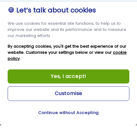
Métis
🍪 Let’s talk about cookies
Guernsey
35435
We use cookies for essential site functions, to help us to
improve our website and its performance and to measure
+33 02 99 40 78 10
our marketing efforts.
By accepting cookies, you'll get the best experience of our
RÉSEAUX SOCIAUX
website. Customise your settings below or view our
cookie
policy
.
Yes, I accept!
Customise
Continue without Accepting
Cookie Preferences