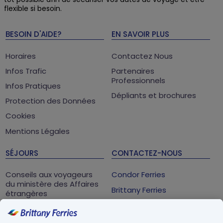
flexible si besoin.
BESOIN D'AIDE?
EN SAVOIR PLUS
Horaires
Contactez Nous
Infos Trafic
Partenaires
Professionnels
Infos Pratiques
Dépliants et brochures
Protection des Données
Cookies
Mentions Légales
SÉJOURS
CONTACTEZ-NOUS
Conseils aux voyageurs
Condor Ferries
du ministère des Affaires
Brittany Ferries
étrangères
Saint-Malo Cedex
Parc Atalante, 2 allée des