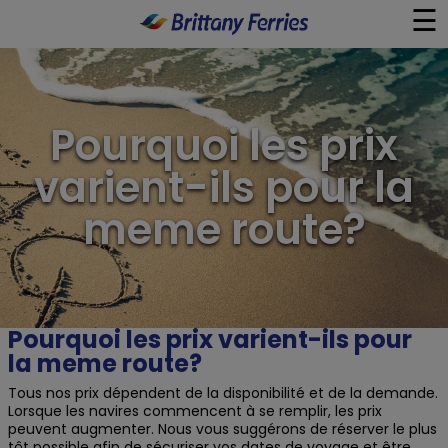
☰
×
Ferry
Pourquoi les prix
Aller-retour Journée
varient-ils pour la
meme route?
Guides de Voyage
À Bord
Pourquoi les prix varient-ils pour
Liens Utiles
la meme route?
Tous nos prix dépendent de la disponibilité et de la demande.
Lorsque les navires commencent à se remplir, les prix
peuvent augmenter. Nous vous suggérons de réserver le plus
tôt possible afin de sécuriser vos dates de voyage et être