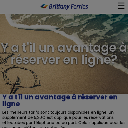
☰
×
Ferry
Y a t'il un avantage à
Aller-retour Journée
réserver en ligne?
Guides de Voyage
À Bord
Y a t'il un avantage à réserver en
Liens Utiles
ligne
Les meilleurs tarifs sont toujours disponibles en ligne; un
supplément de 5,20€ est appliqué pour les réservations
effectuées par téléphone ou au port. Cela s’applique pour les
passagers piétons et motorisés.