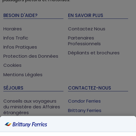
BESOIN D'AIDE?
EN SAVOIR PLUS
Horaires
Contactez Nous
Infos Trafic
Partenaires
Professionnels
Infos Pratiques
Dépliants et brochures
Protection des Données
Cookies
Mentions Légales
SÉJOURS
CONTACTEZ-NOUS
Conseils aux voyageurs
Condor Ferries
du ministère des Affaires
Brittany Ferries
étrangères
Saint-Malo Cedex
Parc Atalante, 2 allée des
Métis